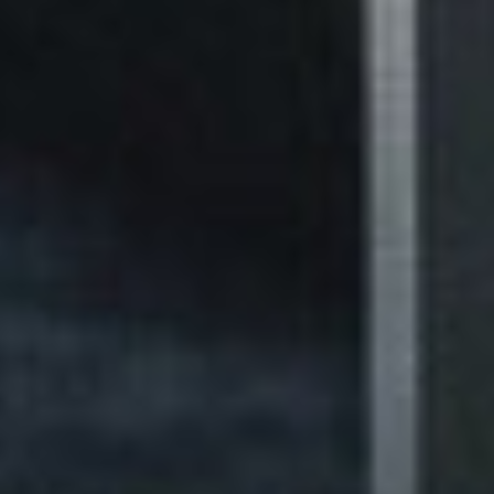
giriş
Efesbet
Efesbet
giriş
Enjoybet
Enjoybet
giriş
Betzula
Betzula
giriş
Meritking
Meritking
giriş
Holiganbet
Holiganbet
giriş
Alobet
giriş
Alobet
giriş
restbet
giriş
teosbet
giriş
Royalbet
giriş
Jokerbet
giriş
vegabet
giriş
Betzula
giriş
Norabahis
giriş
Pokerklas
giriş
romabet
giriş
Restbet
giriş
Amgbahis
giriş
Mavibet
giriş
pulibet