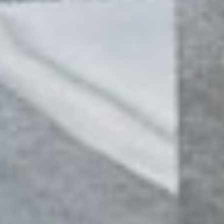
giriş
galabet
giriş
meritking
meritking
giriş
ultrabet
giriş
cratosroyalbet
cratosroyalbet
giriş
vegabet
vegabet
giriş
atlasbet
atlasbet
giriş
casivera
casivera
giriş
galabet
galabet
giriş
jojobet
jojobet
giriş
betnano
betnano
giriş
pokerklas
pokerklas
giriş
Romabet
Romabet
giriş
Teosbet
Teosbet
giriş
Betbigo
Betbigo
giriş
Vegabet
Vegabet
giriş
Kalebet
Kalebet
giriş
Restbet
Restbet
giriş
Betplay
Betplay
giriş
Efesbet
Efesbet
giriş
Enjoybet
Enjoybet