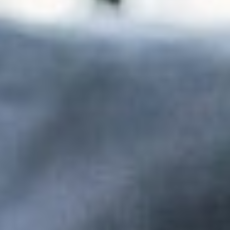
giriş
betnis
betnis
giriş
jokerbet
giriş
millibahis
millibahis
giriş
jasminbet
jasminbet
giriş
pulibet
pulibet
giriş
pulibet
giriş
holiganbet
giriş
pusulabet
giriş
cratosroyalbet
giriş
dedebet
giriş
Festwin
giriş
jasminbet
giriş
biabet
giriş
Grandpashabet
giriş
pulibet
giriş
pulibet
giriş
pusulabet
giriş
pusulabet
pusulabet
giriş
Cratosroyalbet
giriş
Cratosroyalbet
giriş
Grandpashabet