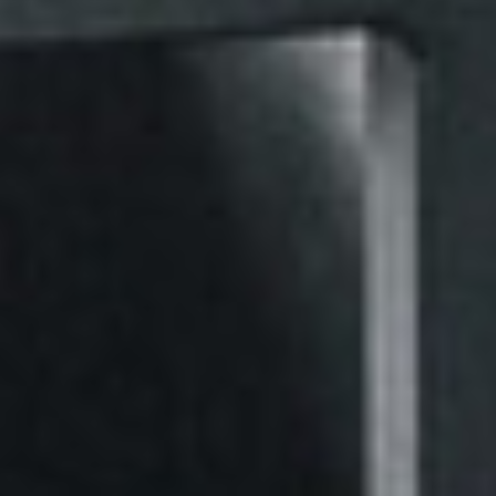
giriş
Alobet
Alobet
giriş
Betpuan
Betpuan
giriş
Amgbahis
Amgbahis
giriş
Dedebet
Dedebet
giriş
Kalebet
Kalebet
giriş
Vegabet
Vegabet
giriş
Restbet
Restbet
giriş
Enjoybet
Enjoybet
giriş
enbet
giriş
amgbahis
amgbahis
giriş
pokerklas
pokerklas
giriş
betzula
giriş
pulibet
pulibet
giriş
restbet
giriş
aresbet
giriş
meybet
giriş
kulisbet
giriş
Kalebet
Kalebet
giriş
Betbigo
Betbigo
giriş
Romabet
Romabet
giriş
Betplay
Betplay