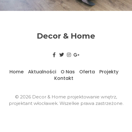
giriş
cratosroyalbet
cratosroyalbet
giriş
betplay
giriş
pulibet
giriş
atlasbet
giriş
pashagaming
Decor & Home
giriş
Restbet
giriş
Betbox
giriş
Netbahis
Netbahis
giriş
Casinowon
giriş
teosbet
teosbet
giriş
betbigo
betbigo
Home
Aktualności
O Nas
Oferta
Projekty
giriş
bahiscasino
bahiscasino
Kontakt
giriş
sonbahis
sonbahis
giriş
celtabet
celtabet
© 2026 Decor & Home projektowanie wnętrz,
giriş
jokerbet
jokerbet
projektant włocławek. Wszelkie prawa zastrzeżone.
giriş
kalebet
kalebet
giriş
betnis
betnis
giriş
avrupabet
avrupabet
giriş
Sonbahis
Enjoybet
giriş
Editörbet
Editörbet