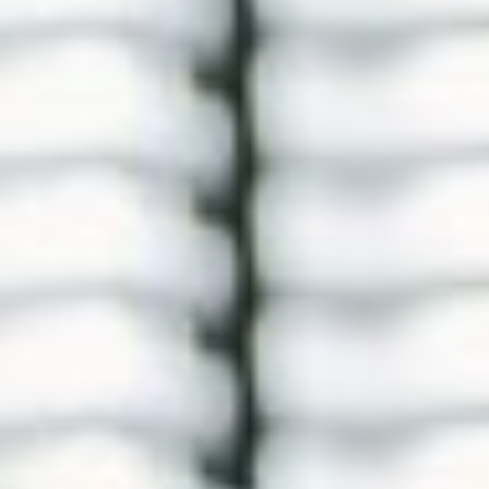
orjinal.vip/
https://tr.editorbet-
sanal-
orjinal.vip/
giriş
https://www.orgudike.com/
https://www.orgudike.com/
giriş
Kalebet
giriş
Romabet
Romabet
giriş
Teosbet
Teosbet
giriş
Vegabet
giriş
Restbet
giriş
Betplay
Betplay
giriş
Efesbet
Efesbet
giriş
Enjoybet
giriş
Meritking
Meritking
giriş
Marsbahis
Marsbahis
giriş
Avrupabet
Avrupabet
giriş
Mavibet
Mavibet
giriş
Galabet
Galabet
giriş
Norabahis
Norabahis
giriş
Orisbet
Orisbet
giriş
Royalbet
Royalbet