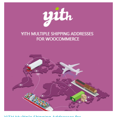
giriş
pulibet
giriş
pokerklas
pokerklas
giriş
betzula
giriş
bahiscasino
giriş
avrupabet
avrupabet
giriş
alobet
alobet
giriş
restbet
restbet
giriş
http://mikefreemanministries.com/
giriş
https://tr.romabet-
sanal-
orjinal1.vip/
https://plan-
reprise-
activite.com/
https://plan-
reprise-
activite.com/
giriş
https://tr.betplay-
sanal-
orjinal.vip/
https://dentalcaremichalin.pl/
giriş
https://tr.editorbet-
sanal-
YITH Multiple Shipping Addresses for